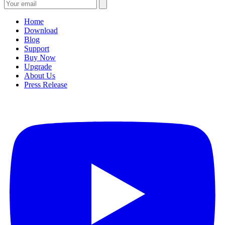
Home
Download
Blog
Support
Buy Now
Upgrade
About Us
Press Release