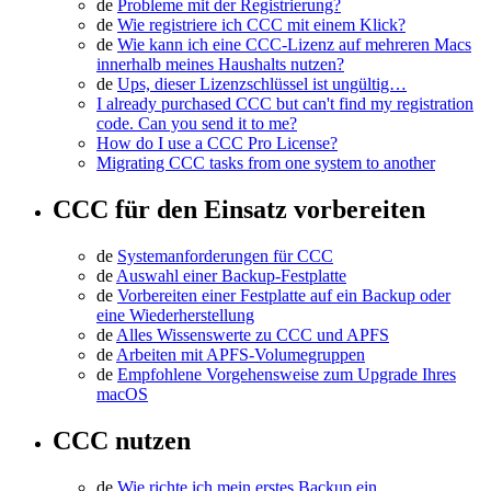
de
Probleme mit der Registrierung?
de
Wie registriere ich CCC mit einem Klick?
de
Wie kann ich eine CCC-Lizenz auf mehreren Macs
innerhalb meines Haushalts nutzen?
de
Ups, dieser Lizenzschlüssel ist ungültig…
I already purchased CCC but can't find my registration
code. Can you send it to me?
How do I use a CCC Pro License?
Migrating CCC tasks from one system to another
CCC für den Einsatz vorbereiten
de
Systemanforderungen für CCC
de
Auswahl einer Backup-Festplatte
de
Vorbereiten einer Festplatte auf ein Backup oder
eine Wiederherstellung
de
Alles Wissenswerte zu CCC und APFS
de
Arbeiten mit APFS-Volumegruppen
de
Empfohlene Vorgehensweise zum Upgrade Ihres
macOS
CCC nutzen
de
Wie richte ich mein erstes Backup ein