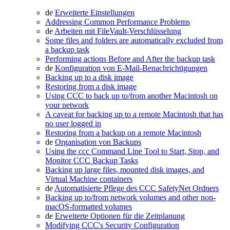
de
Erweiterte Einstellungen
Addressing Common Performance Problems
de
Arbeiten mit FileVault-Verschlüsselung
Some files and folders are automatically excluded from
a backup task
Performing actions Before and After the backup task
de
Konfiguration von E-Mail-Benachrichtigungen
Backing up to a disk image
Restoring from a disk image
Using CCC to back up to/from another Macintosh on
your network
A caveat for backing up to a remote Macintosh that has
no user logged in
Restoring from a backup on a remote Macintosh
de
Organisation von Backups
Using the ccc Command Line Tool to Start, Stop, and
Monitor CCC Backup Tasks
Backing up large files, mounted disk images, and
Virtual Machine containers
de
Automatisierte Pflege des CCC SafetyNet Ordners
Backing up to/from network volumes and other non-
macOS-formatted volumes
de
Erweiterte Optionen für die Zeitplanung
Modifying CCC's Security Configuration