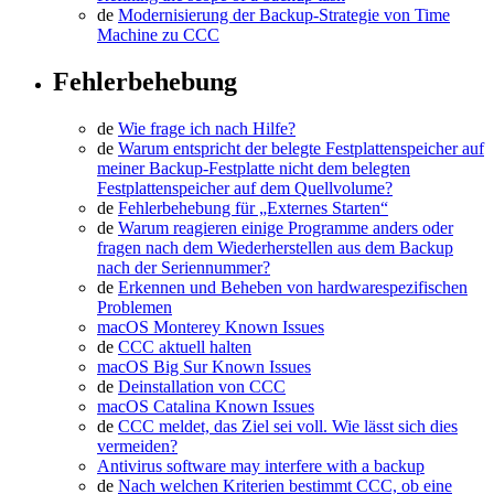
de
Modernisierung der Backup-Strategie von Time
Machine zu CCC
Fehlerbehebung
de
Wie frage ich nach Hilfe?
de
Warum entspricht der belegte Festplattenspeicher auf
meiner Backup-Festplatte nicht dem belegten
Festplattenspeicher auf dem Quellvolume?
de
Fehlerbehebung für „Externes Starten“
de
Warum reagieren einige Programme anders oder
fragen nach dem Wiederherstellen aus dem Backup
nach der Seriennummer?
de
Erkennen und Beheben von hardwarespezifischen
Problemen
macOS Monterey Known Issues
de
CCC aktuell halten
macOS Big Sur Known Issues
de
Deinstallation von CCC
macOS Catalina Known Issues
de
CCC meldet, das Ziel sei voll. Wie lässt sich dies
vermeiden?
Antivirus software may interfere with a backup
de
Nach welchen Kriterien bestimmt CCC, ob eine