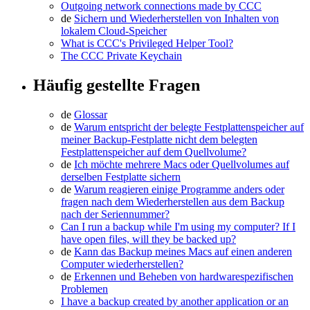
Outgoing network connections made by CCC
de
Sichern und Wiederherstellen von Inhalten von
lokalem Cloud-Speicher
What is CCC's Privileged Helper Tool?
The CCC Private Keychain
Häufig gestellte Fragen
de
Glossar
de
Warum entspricht der belegte Festplattenspeicher auf
meiner Backup-Festplatte nicht dem belegten
Festplattenspeicher auf dem Quellvolume?
de
Ich möchte mehrere Macs oder Quellvolumes auf
derselben Festplatte sichern
de
Warum reagieren einige Programme anders oder
fragen nach dem Wiederherstellen aus dem Backup
nach der Seriennummer?
Can I run a backup while I'm using my computer? If I
have open files, will they be backed up?
de
Kann das Backup meines Macs auf einen anderen
Computer wiederherstellen?
de
Erkennen und Beheben von hardwarespezifischen
Problemen
I have a backup created by another application or an