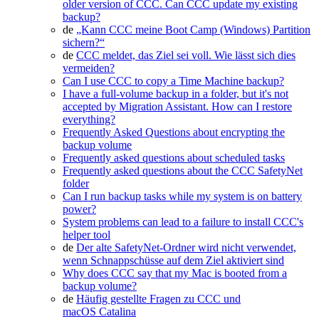
older version of CCC. Can CCC update my existing
backup?
de
„Kann CCC meine Boot Camp (Windows) Partition
sichern?“
de
CCC meldet, das Ziel sei voll. Wie lässt sich dies
vermeiden?
Can I use CCC to copy a Time Machine backup?
I have a full-volume backup in a folder, but it's not
accepted by Migration Assistant. How can I restore
everything?
Frequently Asked Questions about encrypting the
backup volume
Frequently asked questions about scheduled tasks
Frequently asked questions about the CCC SafetyNet
folder
Can I run backup tasks while my system is on battery
power?
System problems can lead to a failure to install CCC's
helper tool
de
Der alte SafetyNet-Ordner wird nicht verwendet,
wenn Schnappschüsse auf dem Ziel aktiviert sind
Why does CCC say that my Mac is booted from a
backup volume?
de
Häufig gestellte Fragen zu CCC und
macOS Catalina