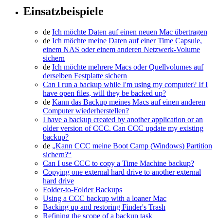
Einsatzbeispiele
de
Ich möchte Daten auf einen neuen Mac übertragen
de
Ich möchte meine Daten auf einer Time Capsule,
einem NAS oder einem anderen Netzwerk-Volume
sichern
de
Ich möchte mehrere Macs oder Quellvolumes auf
derselben Festplatte sichern
Can I run a backup while I'm using my computer? If I
have open files, will they be backed up?
de
Kann das Backup meines Macs auf einen anderen
Computer wiederherstellen?
I have a backup created by another application or an
older version of CCC. Can CCC update my existing
backup?
de
„Kann CCC meine Boot Camp (Windows) Partition
sichern?“
Can I use CCC to copy a Time Machine backup?
Copying one external hard drive to another external
hard drive
Folder-to-Folder Backups
Using a CCC backup with a loaner Mac
Backing up and restoring Finder's Trash
Refining the scope of a backup task