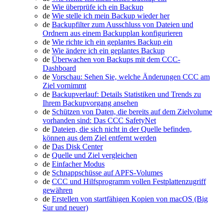
de
Wie überprüfe ich ein Backup
de
Wie stelle ich mein Backup wieder her
de
Backupfilter zum Ausschluss von Dateien und
Ordnern aus einem Backupplan konfigurieren
de
Wie richte ich ein geplantes Backup ein
de
Wie ändere ich ein geplantes Backup
de
Überwachen von Backups mit dem CCC-
Dashboard
de
Vorschau: Sehen Sie, welche Änderungen CCC am
Ziel vornimmt
de
Backupverlauf: Details Statistiken und Trends zu
Ihrem Backupvorgang ansehen
de
Schützen von Daten, die bereits auf dem Zielvolume
vorhanden sind: Das CCC SafetyNet
de
Dateien, die sich nicht in der Quelle befinden,
können aus dem Ziel entfernt werden
de
Das Disk Center
de
Quelle und Ziel vergleichen
de
Einfacher Modus
de
Schnappschüsse auf APFS-Volumes
de
CCC und Hilfsprogramm vollen Festplattenzugriff
gewähren
de
Erstellen von startfähigen Kopien von macOS (Big
Sur und neuer)