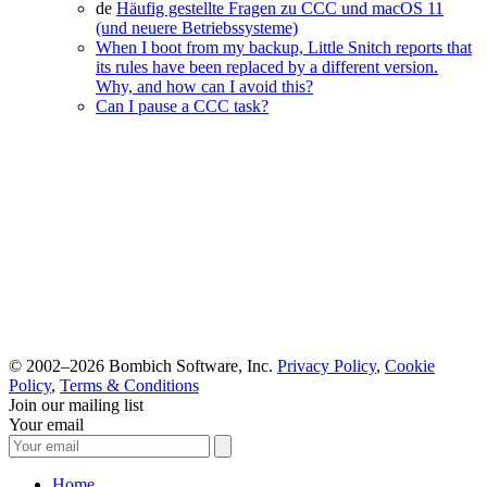
de
Häufig gestellte Fragen zu CCC und macOS 11
(und neuere Betriebssysteme)
When I boot from my backup, Little Snitch reports that
its rules have been replaced by a different version.
Why, and how can I avoid this?
Can I pause a CCC task?
© 2002–2026 Bombich Software, Inc.
Privacy Policy
,
Cookie
Policy
,
Terms & Conditions
Join our mailing list
Your email
Home