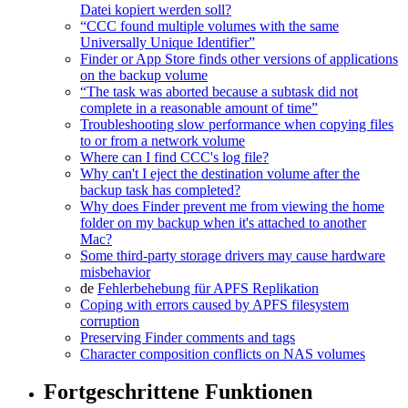
Datei kopiert werden soll?
“CCC found multiple volumes with the same
Universally Unique Identifier”
Finder or App Store finds other versions of applications
on the backup volume
“The task was aborted because a subtask did not
complete in a reasonable amount of time”
Troubleshooting slow performance when copying files
to or from a network volume
Where can I find CCC's log file?
Why can't I eject the destination volume after the
backup task has completed?
Why does Finder prevent me from viewing the home
folder on my backup when it's attached to another
Mac?
Some third-party storage drivers may cause hardware
misbehavior
de
Fehlerbehebung für APFS Replikation
Coping with errors caused by APFS filesystem
corruption
Preserving Finder comments and tags
Character composition conflicts on NAS volumes
Fortgeschrittene Funktionen